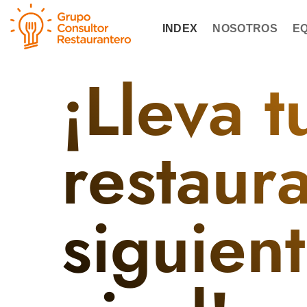
Skip
to
INDEX
NOSOTROS
E
content
¡Lleva t
restaura
siguien