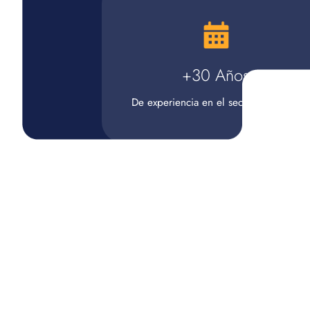
+30 Años
De experiencia en el sector HORECA